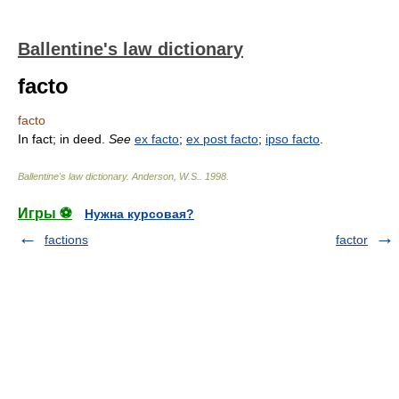
Ballentine's law dictionary
facto
facto
In fact; in deed.
See
ex facto
;
ex post facto
;
ipso facto
.
Ballentine's law dictionary
.
Anderson, W.S.
.
1998
.
Игры ⚽
Нужна курсовая?
factions
factor