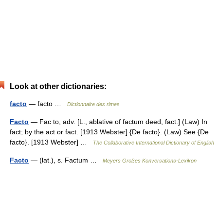
Look at other dictionaries:
facto
— facto …
Dictionnaire des rimes
Facto
— Fac to, adv. [L., ablative of factum deed, fact.] (Law) In
fact; by the act or fact. [1913 Webster] {De facto}. (Law) See {De
facto}. [1913 Webster] …
The Collaborative International Dictionary of English
Facto
— (lat.), s. Factum …
Meyers Großes Konversations-Lexikon