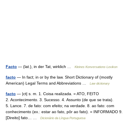
Facto
— (lat.), in der Tat, wirklich …
Kleines Konversations-Lexikon
facto
— In fact; in or by the law. Short Dictionary of (mostly
American) Legal Terms and Abbreviations …
Law dictionary
facto
— |ct| s. m. 1. Coisa realizada. = ATO, FEITO
2. Acontecimento. 3. Sucesso. 4. Assunto (de que se trata).
5. Lance. 7. de fato: com efeito; na verdade. 8. ao fato: com
conhecimento (ex.: estar ao fato, pôr ao fato). = INFORMADO 9.
[Direito] fato… …
Dicionário da Língua Portuguesa