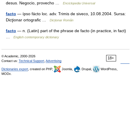
desus. Negocio, provecho …
Enciclopedia Universal
facto
— ípso fácto loc. adv. Trimis de siveco, 10.08.2004. Sursa:
Dicţionar ortografic …
Dicționar Român
facto
— n. (Latin) part of the phrase de facto (in practice, in fact)
…
English contemporary dictionary
© Academic, 2000-2026
18+
Contact us:
Technical Support
,
Advertising
Dictionaries export
, created on PHP,
Joomla,
Drupal,
WordPress,
MODx.