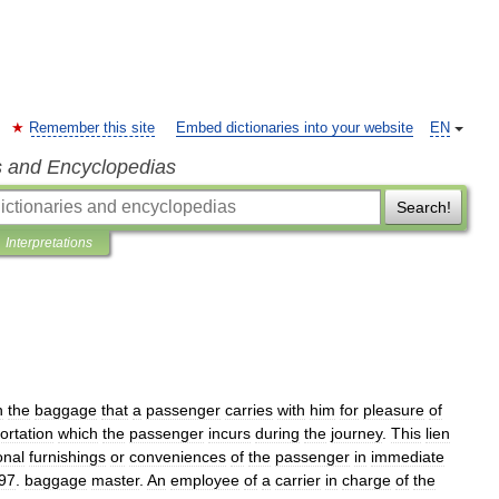
Remember this site
Embed dictionaries into your website
EN
s and Encyclopedias
Search!
Interpretations
n
the
baggage
that
a
passenger
carries
with
him
for
pleasure
of
ortation
which
the
passenger
incurs
during
the
journey
.
This
lien
onal
furnishings
or
conveniences
of
the
passenger
in
immediate
97
.
baggage
master
.
An
employee
of
a
carrier
in
charge
of
the