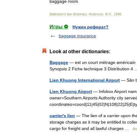
baggage
room
.
Ballentine
'
s
law
dictionary
.
Anderson
,
W
.
S
.
.
1998
.
Игры ⚽
Нужен реферат?
baggage insurance
Look at other dictionaries:
Baggage
— est un court métrage américain r
Synopsis 2 Fiche technique 3 Distribution 
Lien Khuong International Airport
— Sân b
Lien Khuong Airport
— Infobox Airport nam
owner=Southern Airports Authority city serve
coordinates=coord|11|45|02|N|108|22|25|E|t
carrier's lien
— The lien of a carrier upon th
storage charges as it may be entitled to coll
cargo for freight and all lawful charges …
Bal