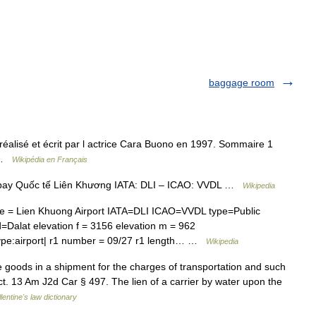
baggage room
éalisé et écrit par l actrice Cara Buono en 1997. Sommaire 1
4 …
Wikipédia en Français
ay Quốc tế Liên Khương IATA: DLI – ICAO: VVDL …
Wikipedia
e = Lien Khuong Airport IATA=DLI ICAO=VVDL type=Public
d=Dalat elevation f = 3156 elevation m = 962
ype:airport| r1 number = 09/27 r1 length… …
Wikipedia
e goods in a shipment for the charges of transportation and such
ect. 13 Am J2d Car § 497. The lien of a carrier by water upon the
lentine's law dictionary