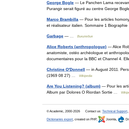
George Bogle
— Le Panchen Lama recevant G
Purangir serait figuré au centre George B
Marco Brambilla
— Pour les articles homonym
et réalisateur italien. Sommaire 1 Biograph
Garbage
— …
Википедия
Alice Roberts (anthropologue)
— Alice Rob
anatomiste, ostéo archéologue et anthropolog
documentaires pour la BBC et Channel 4. E
Christine O'Donnell
— in August 2011. Perso
(1969 08 27) …
Wikipedia
Are You Listening? (album)
— Pour les arti
Album par Dolores O Riordan Sortie …
Wikip
© Academic, 2000-2026
Contact us:
Technical Support
,
Dictionaries export
, created on PHP,
Joomla,
Dr