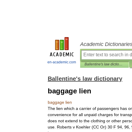
Academic Dictionarie
en-academic.com
Ballentine's law dictionary
Ballentine's law dictionary
baggage lien
baggage
lien
The
lien
which
a
carrier
of
passengers
has
o
convenience
for
all
unpaid
charges
for
transp
does
not
extend
to
the
clothing
or
other
pers
use
.
Roberts
v
Koehler
(
CC
Or
)
30
F
94
,
96
,