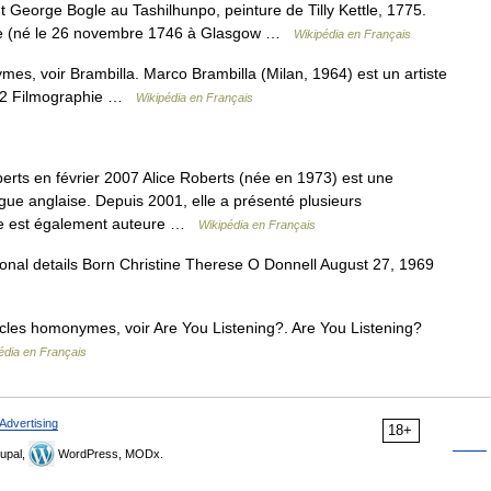
eorge Bogle au Tashilhunpo, peinture de Tilly Kettle, 1775.
ogle (né le 26 novembre 1746 à Glasgow …
Wikipédia en Français
es, voir Brambilla. Marco Brambilla (Milan, 1964) est un artiste
ie 2 Filmographie …
Wikipédia en Français
erts en février 2007 Alice Roberts (née en 1973) est une
ue anglaise. Depuis 2001, elle a présenté plusieurs
lle est également auteure …
Wikipédia en Français
nal details Born Christine Therese O Donnell August 27, 1969
cles homonymes, voir Are You Listening?. Are You Listening?
édia en Français
Advertising
18+
upal,
WordPress, MODx.